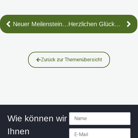
Neu­er Mei­len­stein bei COUN­SEL Treu­hand GmbH WPG | StBG
Herz­li­chen Glück­wunsch Li­nus!
Zurück zur Themenübersicht
Wie können wir
Ihnen