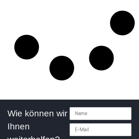
Juni 16, 2025
Neu­er Mei­len­stein bei COUN­SEL
Treu­hand GmbH WPG | StBG